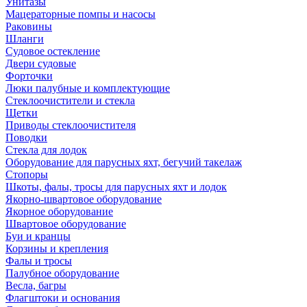
Унитазы
Мацераторные помпы и насосы
Раковины
Шланги
Судовое остекление
Двери судовые
Форточки
Люки палубные и комплектующие
Стеклоочистители и стекла
Щетки
Приводы стеклоочистителя
Поводки
Стекла для лодок
Оборудование для парусных яхт, бегучий такелаж
Стопоры
Шкоты, фалы, тросы для парусных яхт и лодок
Якорно-швартовое оборудование
Якорное оборудование
Швартовое оборудование
Буи и кранцы
Корзины и крепления
Фалы и тросы
Палубное оборудование
Весла, багры
Флагштоки и основания