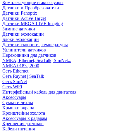
Комплектующие и аксессуары
Датчики и Преобразователи
Датчики Panoptix
Датчики Active Target
Датчики MEGA LIVE Imaging
Зимние датчики
Датчики эхолокации
Блоки эхолокации
Датчики скорости | температуры
Удлинители датчиков
Переходники для датчиков
NMEA, Ethernet, SeaTalk, SimNet...
NMEA 0183 | 2000
Сеть Ethernet
Сеть Raynet | SeaTalk
Сеть SimNet
Сеть WiFi
Интерфейсный кабель для двигателя
Аксессуары
Сумки и чехлы
Крышки экрана
Кронштейны эхолота
Аксессуары к радарам
Крепления датчиков
Кабели питания