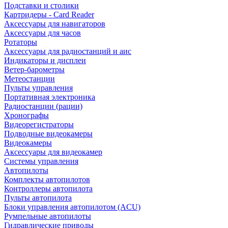
Подставки и столики
Картридеры - Card Reader
Аксессуары для навигаторов
Аксессуары для часов
Ротаторы
Аксессуары для радиостанций и аис
Индикаторы и дисплеи
Ветер-барометры
Метеостанции
Пульты управления
Портативная электроника
Радиостанции (рации)
Хронографы
Видеорегистраторы
Подводные видеокамеры
Видеокамеры
Аксессуары для видеокамер
Системы управления
Автопилоты
Комплекты автопилотов
Контроллеры автопилота
Пульты автопилота
Блоки управления автопилотом (ACU)
Румпельные автопилоты
Гидравлические приводы