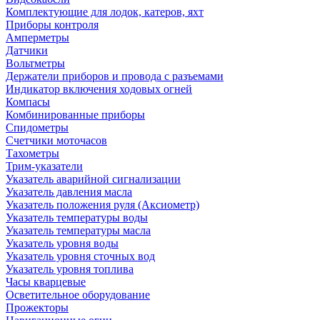
Комплектующие для лодок, катеров, яхт
Приборы контроля
Амперметры
Датчики
Вольтметры
Держатели приборов и провода с разъемами
Индикатор включения ходовых огней
Компасы
Комбинированные приборы
Спидометры
Счетчики моточасов
Тахометры
Трим-указатели
Указатель аварийной сигнализации
Указатель давления масла
Указатель положения руля (Аксиометр)
Указатель температуры воды
Указатель температуры масла
Указатель уровня воды
Указатель уровня сточных вод
Указатель уровня топлива
Часы кварцевые
Осветительное оборудование
Прожекторы