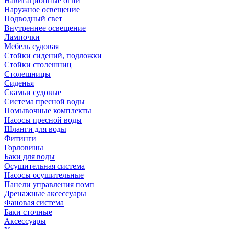
Навигационные огни
Наружное освещение
Подводный свет
Внутреннее освещение
Лампочки
Мебель судовая
Стойки сидений, подложки
Стойки столешниц
Столешницы
Сиденья
Скамьи судовые
Система пресной воды
Помывочные комплекты
Насосы пресной воды
Шланги для воды
Фитинги
Горловины
Баки для воды
Осушительная система
Насосы осушительные
Панели управления помп
Дренажные аксессуары
Фановая система
Баки сточные
Аксессуары