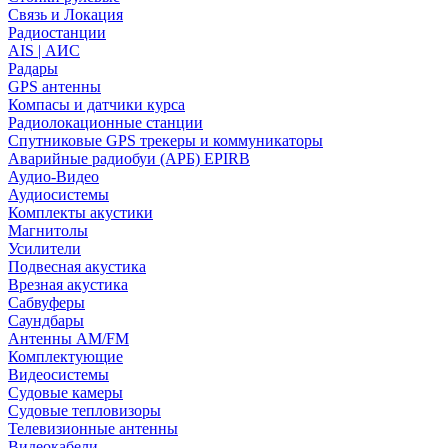
Связь и Локация
Радиостанции
AIS | АИС
Радары
GPS антенны
Компасы и датчики курса
Радиолокационные станции
Спутниковые GPS трекеры и коммуникаторы
Аварийные радиобуи (АРБ) EPIRB
Аудио-Видео
Аудиосистемы
Комплекты акустики
Магнитолы
Усилители
Подвесная акустика
Врезная акустика
Сабвуферы
Саундбары
Антенны AM/FM
Комплектующие
Видеосистемы
Судовые камеры
Cудовые тепловизоры
Телевизионные антенны
Видеокабели