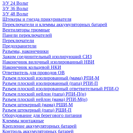
З/У 24 Вольт
З/У 36 Вольт
З/У 48 Вольт
Штекеры и гнезда прикуривателя
Переключатели и клеммы аккумуляторных батарей
Вентиляторы трюмные
Панели переключателей
Переключатели
Предохранители
Разъемы, наконечники
Зажим соединительный изолирующий СИЗ
Наконечник вилочный изолированный НВИ
Наконечник кольцевой НКИ
Ответвитель для проводов ОВ
Разъем плоский изолированный (мама) РПИ-М
Разъем плоский изолированный (папа) РПИ-П
Разъем плоский изолированный ответвительный РПИ-О
Разъем плоский нейлон (папа) РПИ-П(н)
Разъем плоский нейлон (мама) РПИ-М(н)
Разъем штекерный (мама) РШИ-М
Разъем штекерный (папа) РШИ-П
Оборудование для берегового питания
Клеммы монтажные
Крепление аккумуляторных батарей
Контроль аккумуляторных батарей