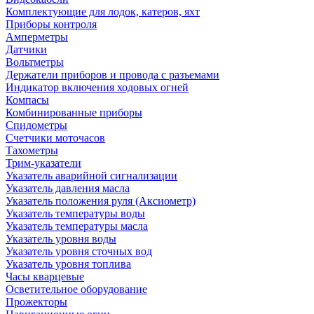
Комплектующие для лодок, катеров, яхт
Приборы контроля
Амперметры
Датчики
Вольтметры
Держатели приборов и провода с разъемами
Индикатор включения ходовых огней
Компасы
Комбинированные приборы
Спидометры
Счетчики моточасов
Тахометры
Трим-указатели
Указатель аварийной сигнализации
Указатель давления масла
Указатель положения руля (Аксиометр)
Указатель температуры воды
Указатель температуры масла
Указатель уровня воды
Указатель уровня сточных вод
Указатель уровня топлива
Часы кварцевые
Осветительное оборудование
Прожекторы