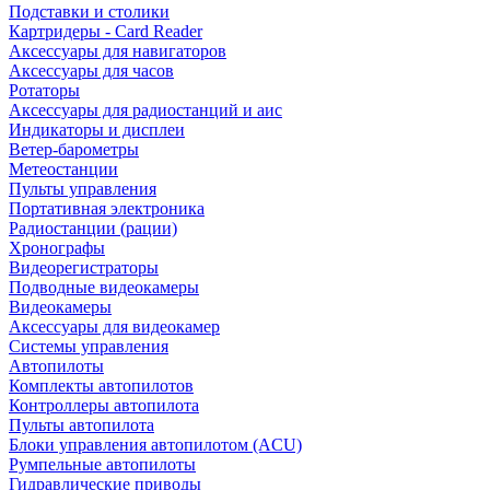
Подставки и столики
Картридеры - Card Reader
Аксессуары для навигаторов
Аксессуары для часов
Ротаторы
Аксессуары для радиостанций и аис
Индикаторы и дисплеи
Ветер-барометры
Метеостанции
Пульты управления
Портативная электроника
Радиостанции (рации)
Хронографы
Видеорегистраторы
Подводные видеокамеры
Видеокамеры
Аксессуары для видеокамер
Системы управления
Автопилоты
Комплекты автопилотов
Контроллеры автопилота
Пульты автопилота
Блоки управления автопилотом (ACU)
Румпельные автопилоты
Гидравлические приводы