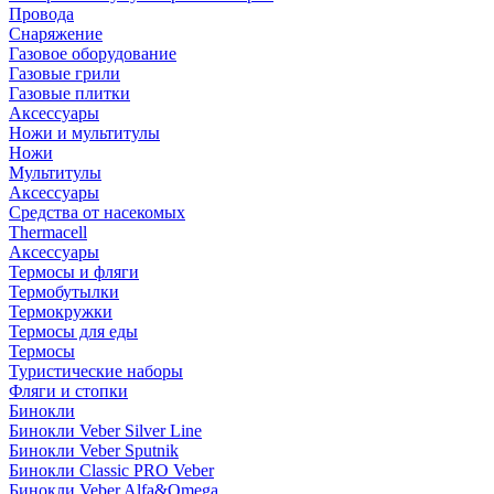
Провода
Снаряжение
Газовое оборудование
Газовые грили
Газовые плитки
Аксессуары
Ножи и мультитулы
Ножи
Мультитулы
Аксессуары
Средства от насекомых
Thermacell
Аксессуары
Термосы и фляги
Термобутылки
Термокружки
Термосы для еды
Термосы
Туристические наборы
Фляги и стопки
Бинокли
Бинокли Veber Silver Line
Бинокли Veber Sputnik
Бинокли Classic PRO Veber
Бинокли Veber Alfa&Omega