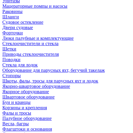
Унитазы
Мацераторные помпы и насосы
Раковины
Шланги
Судовое остекление
Двери судовые
Форточки
Люки палубные и комплектующие
Стеклоочистители и стекла
Щетки
Приводы стеклоочистителя
Поводки
Стекла для лодок
Оборудование для парусных яхт, бегучий такелаж
Стопоры
Шкоты, фалы, тросы для парусных яхт и лодок
Якорно-швартовое оборудование
Якорное оборудование
Швартовое оборудование
Буи и кранцы
Корзины и крепления
Фалы и тросы
Палубное оборудование
Весла, багры
Флагштоки и основания