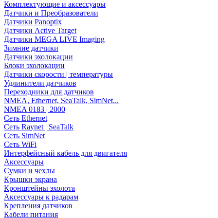
Комплектующие и аксессуары
Датчики и Преобразователи
Датчики Panoptix
Датчики Active Target
Датчики MEGA LIVE Imaging
Зимние датчики
Датчики эхолокации
Блоки эхолокации
Датчики скорости | температуры
Удлинители датчиков
Переходники для датчиков
NMEA, Ethernet, SeaTalk, SimNet...
NMEA 0183 | 2000
Сеть Ethernet
Сеть Raynet | SeaTalk
Сеть SimNet
Сеть WiFi
Интерфейсный кабель для двигателя
Аксессуары
Сумки и чехлы
Крышки экрана
Кронштейны эхолота
Аксессуары к радарам
Крепления датчиков
Кабели питания