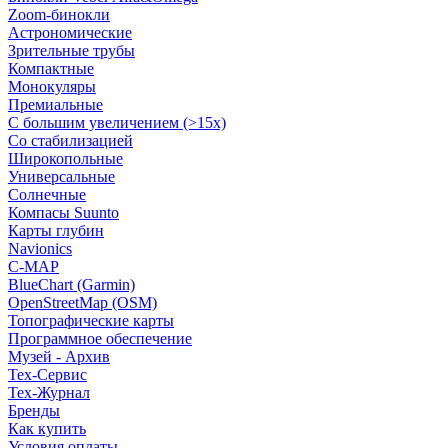
Zoom-бинокли
Астрономические
Зрительные трубы
Компактные
Монокуляры
Премиальные
С большим увеличением (>15x)
Со стабилизацией
Широкопольные
Универсальные
Солнечные
Компасы Suunto
Карты глубин
Navionics
C-MAP
BlueChart (Garmin)
OpenStreetMap (OSM)
Топографические карты
Программное обеспечение
Музей - Архив
Tex-Сервис
Тех-Журнал
Бренды
Как купить
Условия оплаты