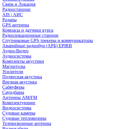
Связь и Локация
Радиостанции
AIS | АИС
Радары
GPS антенны
Компасы и датчики курса
Радиолокационные станции
Спутниковые GPS трекеры и коммуникаторы
Аварийные радиобуи (АРБ) EPIRB
Аудио-Видео
Аудиосистемы
Комплекты акустики
Магнитолы
Усилители
Подвесная акустика
Врезная акустика
Сабвуферы
Саундбары
Антенны AM/FM
Комплектующие
Видеосистемы
Судовые камеры
Cудовые тепловизоры
Телевизионные антенны
Видеокабели