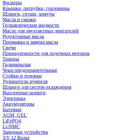
Фильтры
Крышки, патрубки, горловины
Шланги, груши, хомуты
Масла и смазки
Гидравлические жидкости
Масло для двухтактных двигателей
Редукторные масла
Промывка и замена масла
Свечи
Принадлежности для лодочных моторов
Транцы
Гидрокрылья
Чеки предохранительные
Стойки и тележки
Удлинители румпеля
Шланги для систем охлаждения
Выхлопные шланги
Электрика
Аккумуляторы
Бытовые
AGM, GEL
LiFePO4
Li-NMC
Зарядные устройства
З/У 12 Вольт