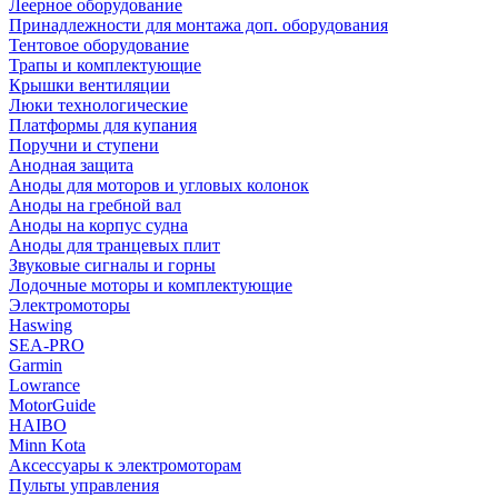
Леерное оборудование
Принадлежности для монтажа доп. оборудования
Тентовое оборудование
Трапы и комплектующие
Крышки вентиляции
Люки технологические
Платформы для купания
Поручни и ступени
Анодная защита
Аноды для моторов и угловых колонок
Аноды на гребной вал
Аноды на корпус судна
Аноды для транцевых плит
Звуковые сигналы и горны
Лодочные моторы и комплектующие
Электромоторы
Haswing
SEA-PRO
Garmin
Lowrance
MotorGuide
HAIBO
Minn Kota
Аксессуары к электромоторам
Пульты управления