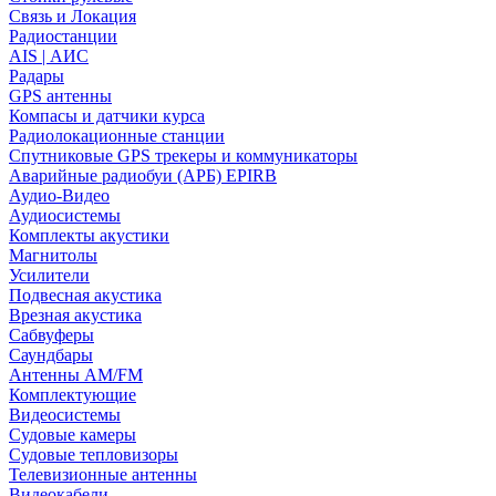
Связь и Локация
Радиостанции
AIS | АИС
Радары
GPS антенны
Компасы и датчики курса
Радиолокационные станции
Спутниковые GPS трекеры и коммуникаторы
Аварийные радиобуи (АРБ) EPIRB
Аудио-Видео
Аудиосистемы
Комплекты акустики
Магнитолы
Усилители
Подвесная акустика
Врезная акустика
Сабвуферы
Саундбары
Антенны AM/FM
Комплектующие
Видеосистемы
Судовые камеры
Cудовые тепловизоры
Телевизионные антенны
Видеокабели