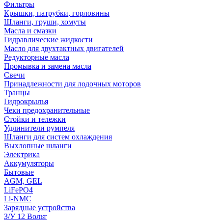
Фильтры
Крышки, патрубки, горловины
Шланги, груши, хомуты
Масла и смазки
Гидравлические жидкости
Масло для двухтактных двигателей
Редукторные масла
Промывка и замена масла
Свечи
Принадлежности для лодочных моторов
Транцы
Гидрокрылья
Чеки предохранительные
Стойки и тележки
Удлинители румпеля
Шланги для систем охлаждения
Выхлопные шланги
Электрика
Аккумуляторы
Бытовые
AGM, GEL
LiFePO4
Li-NMC
Зарядные устройства
З/У 12 Вольт