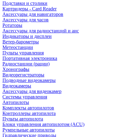
Подставки и столики
Картридеры - Card Reader
Аксессуары для навигаторов
Аксессуары для часов
Ротаторы
Аксессуары для радиостанций и аис
Индикаторы и дисплеи
Ветер-барометры
Метеостанции
Пульты управления
Портативная электроника
Радиостанции (рации)
Хронографы
Видеорегистраторы
Подводные видеокамеры
Видеокамеры
Аксессуары для видеокамер
Системы управления
Автопилоты
Комплекты автопилотов
Контроллеры автопилота
Пульты автопилота
Блоки управления автопилотом (ACU)
Румпельные автопилоты
Гидравлические приводы