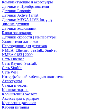
Комплектующие и аксессуары
Датчики и Преобразователи
Датчики Panoptix
Датчики Active Target
Датчики MEGA LIVE Imaging
Зимние датчики
Датчики эхолокации
Блоки эхолокации
Датчики скорости | температуры
Удлинители датчиков
Переходники для датчиков
NMEA, Ethernet, SeaTalk, SimNet...
NMEA 0183 | 2000
Сеть Ethernet
Сеть Raynet | SeaTalk
Сеть SimNet
Сеть WiFi
Интерфейсный кабель для двигателя
Аксессуары
Сумки и чехлы
Крышки экрана
Кронштейны эхолота
Аксессуары к радарам
Крепления датчиков
Кабели питания