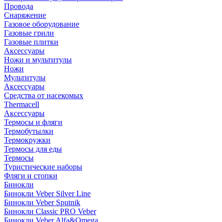
Провода
Снаряжение
Газовое оборудование
Газовые грили
Газовые плитки
Аксессуары
Ножи и мультитулы
Ножи
Мультитулы
Аксессуары
Средства от насекомых
Thermacell
Аксессуары
Термосы и фляги
Термобутылки
Термокружки
Термосы для еды
Термосы
Туристические наборы
Фляги и стопки
Бинокли
Бинокли Veber Silver Line
Бинокли Veber Sputnik
Бинокли Classic PRO Veber
Бинокли Veber Alfa&Omega