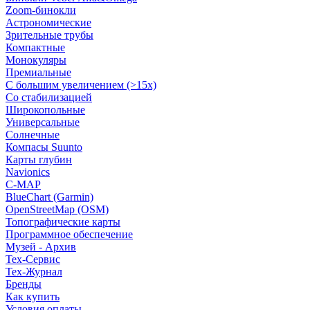
Zoom-бинокли
Астрономические
Зрительные трубы
Компактные
Монокуляры
Премиальные
С большим увеличением (>15x)
Со стабилизацией
Широкопольные
Универсальные
Солнечные
Компасы Suunto
Карты глубин
Navionics
C-MAP
BlueChart (Garmin)
OpenStreetMap (OSM)
Топографические карты
Программное обеспечение
Музей - Архив
Tex-Сервис
Тех-Журнал
Бренды
Как купить
Условия оплаты