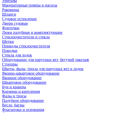
Унитазы
Мацераторные помпы и насосы
Раковины
Шланги
Судовое остекление
Двери судовые
Форточки
Люки палубные и комплектующие
Стеклоочистители и стекла
Щетки
Приводы стеклоочистителя
Поводки
Стекла для лодок
Оборудование для парусных яхт, бегучий такелаж
Стопоры
Шкоты, фалы, тросы для парусных яхт и лодок
Якорно-швартовое оборудование
Якорное оборудование
Швартовое оборудование
Буи и кранцы
Корзины и крепления
Фалы и тросы
Палубное оборудование
Весла, багры
Флагштоки и основания