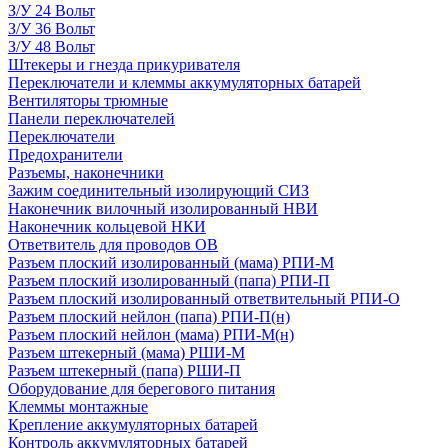
З/У 24 Вольт
З/У 36 Вольт
З/У 48 Вольт
Штекеры и гнезда прикуривателя
Переключатели и клеммы аккумуляторных батарей
Вентиляторы трюмные
Панели переключателей
Переключатели
Предохранители
Разъемы, наконечники
Зажим соединительный изолирующий СИЗ
Наконечник вилочный изолированный НВИ
Наконечник кольцевой НКИ
Ответвитель для проводов ОВ
Разъем плоский изолированный (мама) РПИ-М
Разъем плоский изолированный (папа) РПИ-П
Разъем плоский изолированный ответвительный РПИ-О
Разъем плоский нейлон (папа) РПИ-П(н)
Разъем плоский нейлон (мама) РПИ-М(н)
Разъем штекерный (мама) РШИ-М
Разъем штекерный (папа) РШИ-П
Оборудование для берегового питания
Клеммы монтажные
Крепление аккумуляторных батарей
Контроль аккумуляторных батарей