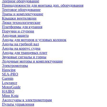
Леерное оборудование
Принадлежности для монтажа доп. оборудования
Тентовое оборудование
Трапы и комплектующие
Крышки вентиляции
Люки технологические
Платформы для купания
Поручни и ступени
Анодная защита
Аноды для моторов и угловых колонок
Аноды на гребной вал
Аноды на корпус судна
Аноды для транцевых плит
Звуковые сигналы и горны
Лодочные моторы и комплектующие
Электромоторы
Haswing
SEA-PRO
Garmin
Lowrance
MotorGuide
HAIBO
Minn Kota
Аксессуары к электромоторам
Пульты управления