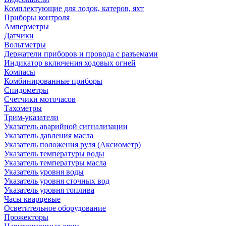
Комплектующие для лодок, катеров, яхт
Приборы контроля
Амперметры
Датчики
Вольтметры
Держатели приборов и провода с разъемами
Индикатор включения ходовых огней
Компасы
Комбинированные приборы
Спидометры
Счетчики моточасов
Тахометры
Трим-указатели
Указатель аварийной сигнализации
Указатель давления масла
Указатель положения руля (Аксиометр)
Указатель температуры воды
Указатель температуры масла
Указатель уровня воды
Указатель уровня сточных вод
Указатель уровня топлива
Часы кварцевые
Осветительное оборудование
Прожекторы