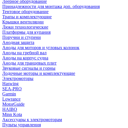
Леерное оборудование
Принадлежности для монтажа доп. оборудования
Тентовое оборудование
Трапы и комплектующие
Крышки вентиляции
Люки технологические
Платформы для купания
Поручни и ступени
Анодная защита
Аноды для моторов и угловых колонок
Аноды на гребной вал
Аноды на корпус судна
Аноды для транцевых плит
Звуковые сигналы и горны
Лодочные моторы и комплектующие
Электромоторы
Haswing
SEA-PRO
Garmin
Lowrance
MotorGuide
HAIBO
Minn Kota
Аксессуары к электромоторам
Пульты управления