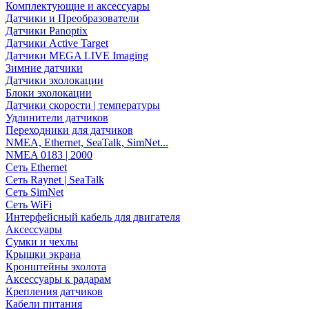
Комплектующие и аксессуары
Датчики и Преобразователи
Датчики Panoptix
Датчики Active Target
Датчики MEGA LIVE Imaging
Зимние датчики
Датчики эхолокации
Блоки эхолокации
Датчики скорости | температуры
Удлинители датчиков
Переходники для датчиков
NMEA, Ethernet, SeaTalk, SimNet...
NMEA 0183 | 2000
Сеть Ethernet
Сеть Raynet | SeaTalk
Сеть SimNet
Сеть WiFi
Интерфейсный кабель для двигателя
Аксессуары
Сумки и чехлы
Крышки экрана
Кронштейны эхолота
Аксессуары к радарам
Крепления датчиков
Кабели питания