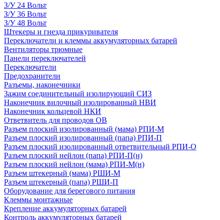
З/У 24 Вольт
З/У 36 Вольт
З/У 48 Вольт
Штекеры и гнезда прикуривателя
Переключатели и клеммы аккумуляторных батарей
Вентиляторы трюмные
Панели переключателей
Переключатели
Предохранители
Разъемы, наконечники
Зажим соединительный изолирующий СИЗ
Наконечник вилочный изолированный НВИ
Наконечник кольцевой НКИ
Ответвитель для проводов ОВ
Разъем плоский изолированный (мама) РПИ-М
Разъем плоский изолированный (папа) РПИ-П
Разъем плоский изолированный ответвительный РПИ-О
Разъем плоский нейлон (папа) РПИ-П(н)
Разъем плоский нейлон (мама) РПИ-М(н)
Разъем штекерный (мама) РШИ-М
Разъем штекерный (папа) РШИ-П
Оборудование для берегового питания
Клеммы монтажные
Крепление аккумуляторных батарей
Контроль аккумуляторных батарей