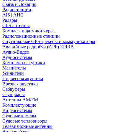
Связь и Локация
Радиостанции
AIS | АИС
Радары
GPS антенны
Компасы и датчики курса
Радиолокационные станции
Спутниковые GPS трекеры и коммуникаторы
Аварийные радиобуи (АРБ) EPIRB
Аудио-Видео
Аудиосистемы
Комплекты акустики
Магнитолы
Усилители
Подвесная акустика
Врезная акустика
Сабвуферы
Саундбары
Антенны AM/FM
Комплектующие
Видеосистемы
Судовые камеры
Cудовые тепловизоры
Телевизионные антенны
Видеокабели