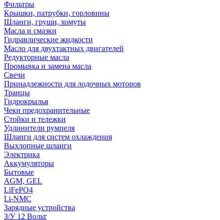
Фильтры
Крышки, патрубки, горловины
Шланги, груши, хомуты
Масла и смазки
Гидравлические жидкости
Масло для двухтактных двигателей
Редукторные масла
Промывка и замена масла
Свечи
Принадлежности для лодочных моторов
Транцы
Гидрокрылья
Чеки предохранительные
Стойки и тележки
Удлинители румпеля
Шланги для систем охлаждения
Выхлопные шланги
Электрика
Аккумуляторы
Бытовые
AGM, GEL
LiFePO4
Li-NMC
Зарядные устройства
З/У 12 Вольт