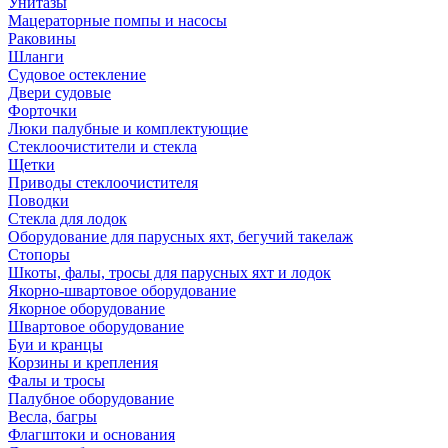
Унитазы
Мацераторные помпы и насосы
Раковины
Шланги
Судовое остекление
Двери судовые
Форточки
Люки палубные и комплектующие
Стеклоочистители и стекла
Щетки
Приводы стеклоочистителя
Поводки
Стекла для лодок
Оборудование для парусных яхт, бегучий такелаж
Стопоры
Шкоты, фалы, тросы для парусных яхт и лодок
Якорно-швартовое оборудование
Якорное оборудование
Швартовое оборудование
Буи и кранцы
Корзины и крепления
Фалы и тросы
Палубное оборудование
Весла, багры
Флагштоки и основания