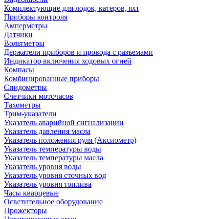
Комплектующие для лодок, катеров, яхт
Приборы контроля
Амперметры
Датчики
Вольтметры
Держатели приборов и провода с разъемами
Индикатор включения ходовых огней
Компасы
Комбинированные приборы
Спидометры
Счетчики моточасов
Тахометры
Трим-указатели
Указатель аварийной сигнализации
Указатель давления масла
Указатель положения руля (Аксиометр)
Указатель температуры воды
Указатель температуры масла
Указатель уровня воды
Указатель уровня сточных вод
Указатель уровня топлива
Часы кварцевые
Осветительное оборудование
Прожекторы