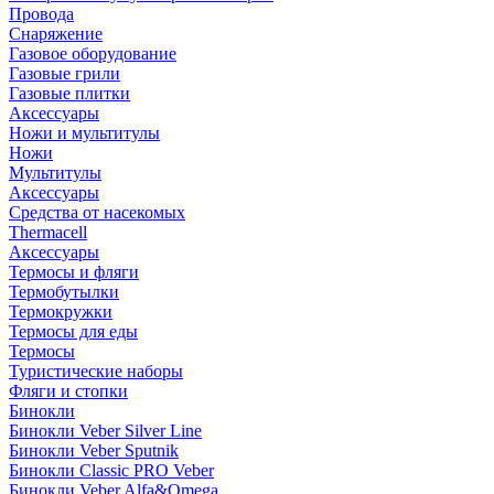
Провода
Снаряжение
Газовое оборудование
Газовые грили
Газовые плитки
Аксессуары
Ножи и мультитулы
Ножи
Мультитулы
Аксессуары
Средства от насекомых
Thermacell
Аксессуары
Термосы и фляги
Термобутылки
Термокружки
Термосы для еды
Термосы
Туристические наборы
Фляги и стопки
Бинокли
Бинокли Veber Silver Line
Бинокли Veber Sputnik
Бинокли Classic PRO Veber
Бинокли Veber Alfa&Omega