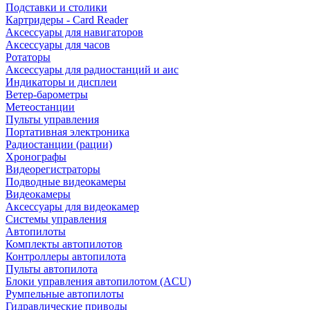
Подставки и столики
Картридеры - Card Reader
Аксессуары для навигаторов
Аксессуары для часов
Ротаторы
Аксессуары для радиостанций и аис
Индикаторы и дисплеи
Ветер-барометры
Метеостанции
Пульты управления
Портативная электроника
Радиостанции (рации)
Хронографы
Видеорегистраторы
Подводные видеокамеры
Видеокамеры
Аксессуары для видеокамер
Системы управления
Автопилоты
Комплекты автопилотов
Контроллеры автопилота
Пульты автопилота
Блоки управления автопилотом (ACU)
Румпельные автопилоты
Гидравлические приводы