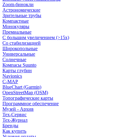
Zoom-бинокли
Астрономические
Зрительные трубы
Компактные
Монокуляры
Премиальные
С большим увеличением (>15x)
Со стабилизацией
Широкопольные
Универсальные
Солнечные
Компасы Suunto
Карты глубин
Navionics
C-MAP
BlueChart (Garmin)
OpenStreetMap (OSM)
Топографические карты
Программное обеспечение
Музей - Архив
Tex-Сервис
Тех-Журнал
Бренды
Как купить
Условия оплаты