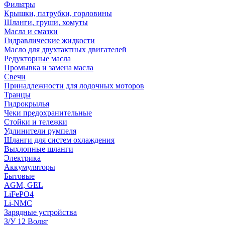
Фильтры
Крышки, патрубки, горловины
Шланги, груши, хомуты
Масла и смазки
Гидравлические жидкости
Масло для двухтактных двигателей
Редукторные масла
Промывка и замена масла
Свечи
Принадлежности для лодочных моторов
Транцы
Гидрокрылья
Чеки предохранительные
Стойки и тележки
Удлинители румпеля
Шланги для систем охлаждения
Выхлопные шланги
Электрика
Аккумуляторы
Бытовые
AGM, GEL
LiFePO4
Li-NMC
Зарядные устройства
З/У 12 Вольт