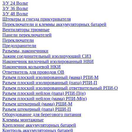
З/У 24 Вольт
З/У 36 Вольт
З/У 48 Вольт
Штекеры и гнезда прикуривателя
Переключатели и клеммы аккумуляторных батарей
Вентиляторы трюмные
Панели переключателей
Переключатели
Предохранители
Разъемы, наконечники
Зажим соединительный изолирующий СИЗ
Наконечник вилочный изолированный НВИ
Наконечник кольцевой НКИ
Ответвитель для проводов ОВ
Разъем плоский изолированный (мама) РПИ-М
Разъем плоский изолированный (папа) РПИ-П
Разъем плоский изолированный ответвительный РПИ-О
Разъем плоский нейлон (папа) РПИ-П(н)
Разъем плоский нейлон (мама) РПИ-М(н)
Разъем штекерный (мама) РШИ-М
Разъем штекерный (папа) РШИ-П
Оборудование для берегового питания
Клеммы монтажные
Крепление аккумуляторных батарей
Контроль аккумуляторных батарей