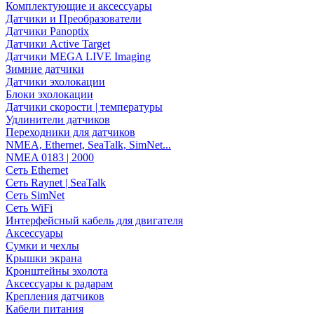
Комплектующие и аксессуары
Датчики и Преобразователи
Датчики Panoptix
Датчики Active Target
Датчики MEGA LIVE Imaging
Зимние датчики
Датчики эхолокации
Блоки эхолокации
Датчики скорости | температуры
Удлинители датчиков
Переходники для датчиков
NMEA, Ethernet, SeaTalk, SimNet...
NMEA 0183 | 2000
Сеть Ethernet
Сеть Raynet | SeaTalk
Сеть SimNet
Сеть WiFi
Интерфейсный кабель для двигателя
Аксессуары
Сумки и чехлы
Крышки экрана
Кронштейны эхолота
Аксессуары к радарам
Крепления датчиков
Кабели питания