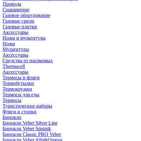
Провода
Снаряжение
Газовое оборудование
Газовые грили
Газовые плитки
Аксессуары
Ножи и мультитулы
Ножи
Мультитулы
Аксессуары
Средства от насекомых
Thermacell
Аксессуары
Термосы и фляги
Термобутылки
Термокружки
Термосы для еды
Термосы
Туристические наборы
Фляги и стопки
Бинокли
Бинокли Veber Silver Line
Бинокли Veber Sputnik
Бинокли Classic PRO Veber
Бинокли Veber Alfa&Omega