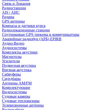
Связь и Локация
Радиостанции
AIS | АИС
Радары
GPS антенны
Компасы и датчики курса
Радиолокационные станции
Спутниковые GPS трекеры и коммуникаторы
Аварийные радиобуи (АРБ) EPIRB
Аудио-Видео
Аудиосистемы
Комплекты акустики
Магнитолы
Усилители
Подвесная акустика
Врезная акустика
Сабвуферы
Саундбары
Антенны AM/FM
Комплектующие
Видеосистемы
Судовые камеры
Cудовые тепловизоры
Телевизионные антенны
Видеокабели