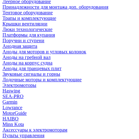
Леерное оборудование
Принадлежности для монтажа доп. оборудования
Тентовое оборудование
Трапы и комплектующие
Крышки вентиляции
Люки технологические
Платформы для купания
Поручни и ступени
Анодная защита
Аноды для моторов и угловых колонок
Аноды на гребной вал
Аноды на корпус судна
Аноды для транцевых плит
Звуковые сигналы и горны
Лодочные моторы и комплектующие
Электромоторы
Haswing
SEA-PRO
Garmin
Lowrance
MotorGuide
HAIBO
Minn Kota
Аксессуары к электромоторам
Пульты управления