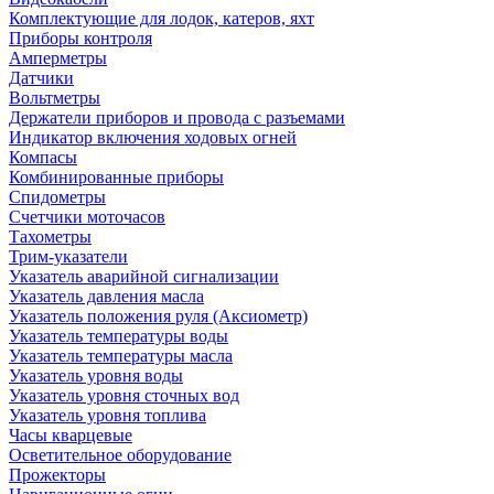
Комплектующие для лодок, катеров, яхт
Приборы контроля
Амперметры
Датчики
Вольтметры
Держатели приборов и провода с разъемами
Индикатор включения ходовых огней
Компасы
Комбинированные приборы
Спидометры
Счетчики моточасов
Тахометры
Трим-указатели
Указатель аварийной сигнализации
Указатель давления масла
Указатель положения руля (Аксиометр)
Указатель температуры воды
Указатель температуры масла
Указатель уровня воды
Указатель уровня сточных вод
Указатель уровня топлива
Часы кварцевые
Осветительное оборудование
Прожекторы