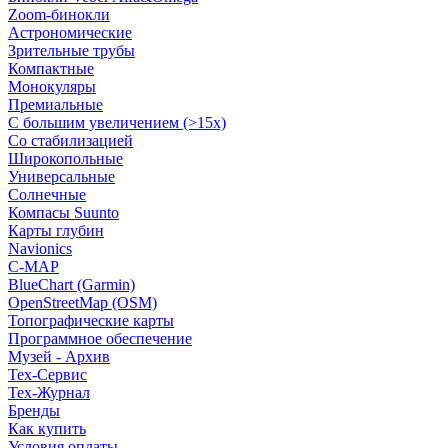
Zoom-бинокли
Астрономические
Зрительные трубы
Компактные
Монокуляры
Премиальные
С большим увеличением (>15x)
Со стабилизацией
Широкопольные
Универсальные
Солнечные
Компасы Suunto
Карты глубин
Navionics
C-MAP
BlueChart (Garmin)
OpenStreetMap (OSM)
Топографические карты
Программное обеспечение
Музей - Архив
Tex-Сервис
Тех-Журнал
Бренды
Как купить
Условия оплаты