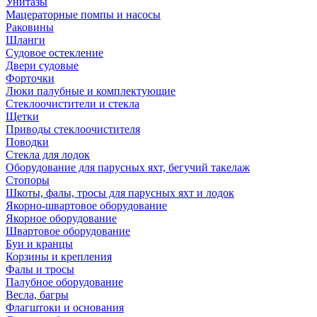
Унитазы
Мацераторные помпы и насосы
Раковины
Шланги
Судовое остекление
Двери судовые
Форточки
Люки палубные и комплектующие
Стеклоочистители и стекла
Щетки
Приводы стеклоочистителя
Поводки
Стекла для лодок
Оборудование для парусных яхт, бегучий такелаж
Стопоры
Шкоты, фалы, тросы для парусных яхт и лодок
Якорно-швартовое оборудование
Якорное оборудование
Швартовое оборудование
Буи и кранцы
Корзины и крепления
Фалы и тросы
Палубное оборудование
Весла, багры
Флагштоки и основания