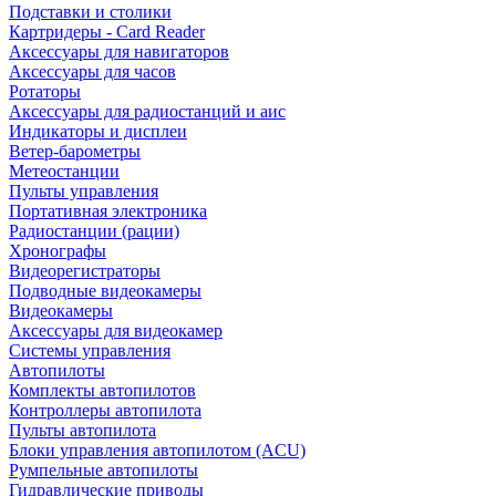
Подставки и столики
Картридеры - Card Reader
Аксессуары для навигаторов
Аксессуары для часов
Ротаторы
Аксессуары для радиостанций и аис
Индикаторы и дисплеи
Ветер-барометры
Метеостанции
Пульты управления
Портативная электроника
Радиостанции (рации)
Хронографы
Видеорегистраторы
Подводные видеокамеры
Видеокамеры
Аксессуары для видеокамер
Системы управления
Автопилоты
Комплекты автопилотов
Контроллеры автопилота
Пульты автопилота
Блоки управления автопилотом (ACU)
Румпельные автопилоты
Гидравлические приводы