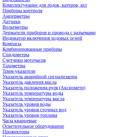
Комплектующие для лодок, катеров, яхт
Приборы контроля
Амперметры
Датчики
Вольтметры
Держатели приборов и провода с разъемами
Индикатор включения ходовых огней
Компасы
Комбинированные приборы
Спидометры
Счетчики моточасов
Тахометры
Трим-указатели
Указатель аварийной сигнализации
Указатель давления масла
Указатель положения руля (Аксиометр)
Указатель температуры воды
Указатель температуры масла
Указатель уровня воды
Указатель уровня сточных вод
Указатель уровня топлива
Часы кварцевые
Осветительное оборудование
Прожекторы