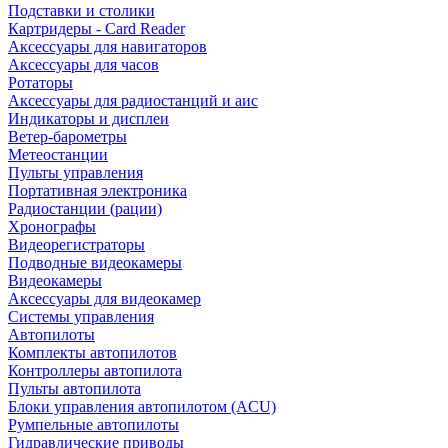
Подставки и столики
Картридеры - Card Reader
Аксессуары для навигаторов
Аксессуары для часов
Ротаторы
Аксессуары для радиостанций и аис
Индикаторы и дисплеи
Ветер-барометры
Метеостанции
Пульты управления
Портативная электроника
Радиостанции (рации)
Хронографы
Видеорегистраторы
Подводные видеокамеры
Видеокамеры
Аксессуары для видеокамер
Системы управления
Автопилоты
Комплекты автопилотов
Контроллеры автопилота
Пульты автопилота
Блоки управления автопилотом (ACU)
Румпельные автопилоты
Гидравлические приводы