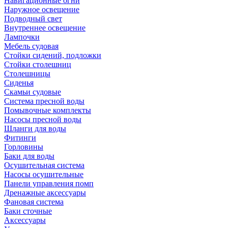
Навигационные огни
Наружное освещение
Подводный свет
Внутреннее освещение
Лампочки
Мебель судовая
Стойки сидений, подложки
Стойки столешниц
Столешницы
Сиденья
Скамьи судовые
Система пресной воды
Помывочные комплекты
Насосы пресной воды
Шланги для воды
Фитинги
Горловины
Баки для воды
Осушительная система
Насосы осушительные
Панели управления помп
Дренажные аксессуары
Фановая система
Баки сточные
Аксессуары