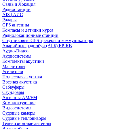
Связь и Локация
Радиостанции
AIS | АИС
Радары
GPS антенны
Компасы и датчики курса
Радиолокационные станции
Спутниковые GPS трекеры и коммуникаторы
Аварийные радиобуи (АРБ) EPIRB
Аудио-Видео
Аудиосистемы
Комплекты акустики
Магнитолы
Усилители
Подвесная акустика
Врезная акустика
Сабвуферы
Саундбары
Антенны AM/FM
Комплектующие
Видеосистемы
Судовые камеры
Cудовые тепловизоры
Телевизионные антенны
Видеокабели