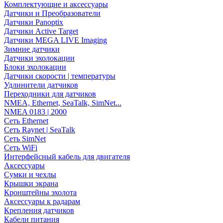
Комплектующие и аксессуары
Датчики и Преобразователи
Датчики Panoptix
Датчики Active Target
Датчики MEGA LIVE Imaging
Зимние датчики
Датчики эхолокации
Блоки эхолокации
Датчики скорости | температуры
Удлинители датчиков
Переходники для датчиков
NMEA, Ethernet, SeaTalk, SimNet...
NMEA 0183 | 2000
Сеть Ethernet
Сеть Raynet | SeaTalk
Сеть SimNet
Сеть WiFi
Интерфейсный кабель для двигателя
Аксессуары
Сумки и чехлы
Крышки экрана
Кронштейны эхолота
Аксессуары к радарам
Крепления датчиков
Кабели питания