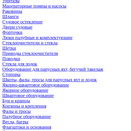
Унитазы
Мацераторные помпы и насосы
Раковины
Шланги
Судовое остекление
Двери судовые
Форточки
Люки палубные и комплектующие
Стеклоочистители и стекла
Щетки
Приводы стеклоочистителя
Поводки
Стекла для лодок
Оборудование для парусных яхт, бегучий такелаж
Стопоры
Шкоты, фалы, тросы для парусных яхт и лодок
Якорно-швартовое оборудование
Якорное оборудование
Швартовое оборудование
Буи и кранцы
Корзины и крепления
Фалы и тросы
Палубное оборудование
Весла, багры
Флагштоки и основания