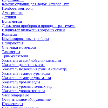
Комплектующие для лодок, катеров, яхт
Приборы контроля
Амперметры
Датчики
Вольтметры
Держатели приборов и провода с разъемами
Индикатор включения ходовых огней
Компасы
Комбинированные приборы
Спидометры
Счетчики моточасов
Тахометры
Трим-указатели
Указатель аварийной сигнализации
Указатель давления масла
Указатель положения руля (Аксиометр)
Указатель температуры воды
Указатель температуры масла
Указатель уровня воды
Указатель уровня сточных вод
Указатель уровня топлива
Часы кварцевые
Осветительное оборудование
Прожекторы