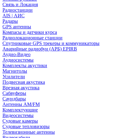
Связь и Локация
Радиостанции
AIS | АИС
Радары
GPS антенны
Компасы и датчики курса
Радиолокационные станции
Спутниковые GPS трекеры и коммуникаторы
Аварийные радиобуи (АРБ) EPIRB
Аудио-Видео
Аудиосистемы
Комплекты акустики
Магнитолы
Усилители
Подвесная акустика
Врезная акустика
Сабвуферы
Саундбары
Антенны AM/FM
Комплектующие
Видеосистемы
Судовые камеры
Cудовые тепловизоры
Телевизионные антенны
Видеокабели