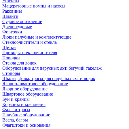
Унитазы
Мацераторные помпы и насосы
Раковины
Шланги
Судовое остекление
Двери судовые
Форточки
Люки палубные и комплектующие
Стеклоочистители и стекла
Щетки
Приводы стеклоочистителя
Поводки
Стекла для лодок
Оборудование для парусных яхт, бегучий такелаж
Стопоры
Шкоты, фалы, тросы для парусных яхт и лодок
Якорно-швартовое оборудование
Якорное оборудование
Швартовое оборудование
Буи и кранцы
Корзины и крепления
Фалы и тросы
Палубное оборудование
Весла, багры
Флагштоки и основания