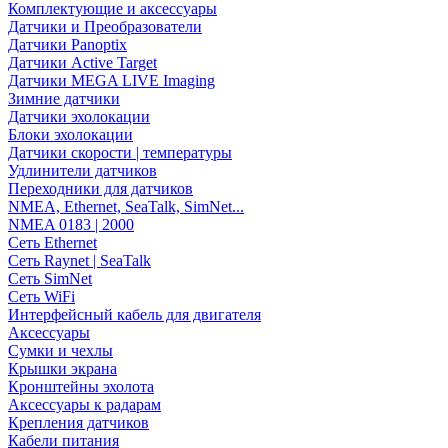
Комплектующие и аксессуары
Датчики и Преобразователи
Датчики Panoptix
Датчики Active Target
Датчики MEGA LIVE Imaging
Зимние датчики
Датчики эхолокации
Блоки эхолокации
Датчики скорости | температуры
Удлинители датчиков
Переходники для датчиков
NMEA, Ethernet, SeaTalk, SimNet...
NMEA 0183 | 2000
Сеть Ethernet
Сеть Raynet | SeaTalk
Сеть SimNet
Сеть WiFi
Интерфейсный кабель для двигателя
Аксессуары
Сумки и чехлы
Крышки экрана
Кронштейны эхолота
Аксессуары к радарам
Крепления датчиков
Кабели питания