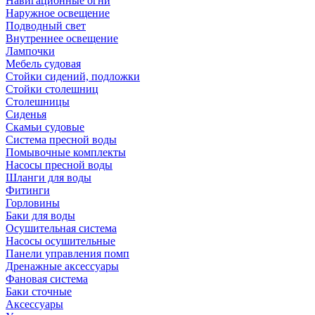
Навигационные огни
Наружное освещение
Подводный свет
Внутреннее освещение
Лампочки
Мебель судовая
Стойки сидений, подложки
Стойки столешниц
Столешницы
Сиденья
Скамьи судовые
Система пресной воды
Помывочные комплекты
Насосы пресной воды
Шланги для воды
Фитинги
Горловины
Баки для воды
Осушительная система
Насосы осушительные
Панели управления помп
Дренажные аксессуары
Фановая система
Баки сточные
Аксессуары