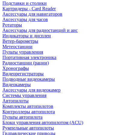
Подставки и столики
Картридеры - Card Reader
Аксессуары для навигаторов
Аксессуары для часов
Ротаторы
Аксессуары для радиостанций и аис
Индикаторы и дисплеи
Ветер-барометры
Метеостанции
Пульты управления
Портативная электроника
Радиостанции (рации)
Хронографы
Видеорегистраторы
Подводные видеокамеры
Видеокамеры
Аксессуары для видеокамер
Системы управления
Автопилоты
Комплекты автопилотов
Контроллеры автопилота
Пульты автопилота
Блоки управления автопилотом (ACU)
Румпельные автопилоты
Гидравлические приводы