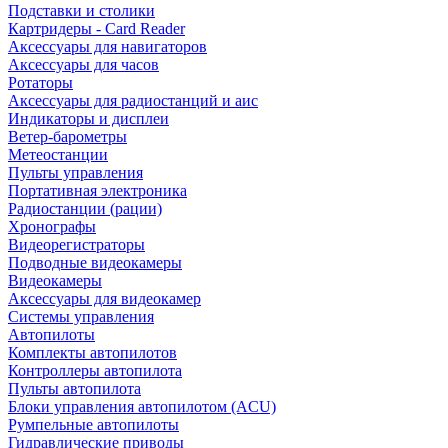
Подставки и столики
Картридеры - Card Reader
Аксессуары для навигаторов
Аксессуары для часов
Ротаторы
Аксессуары для радиостанций и аис
Индикаторы и дисплеи
Ветер-барометры
Метеостанции
Пульты управления
Портативная электроника
Радиостанции (рации)
Хронографы
Видеорегистраторы
Подводные видеокамеры
Видеокамеры
Аксессуары для видеокамер
Системы управления
Автопилоты
Комплекты автопилотов
Контроллеры автопилота
Пульты автопилота
Блоки управления автопилотом (ACU)
Румпельные автопилоты
Гидравлические приводы