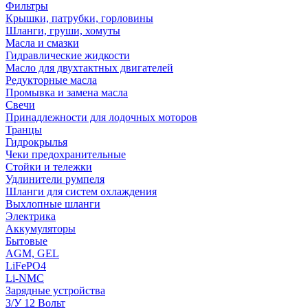
Фильтры
Крышки, патрубки, горловины
Шланги, груши, хомуты
Масла и смазки
Гидравлические жидкости
Масло для двухтактных двигателей
Редукторные масла
Промывка и замена масла
Свечи
Принадлежности для лодочных моторов
Транцы
Гидрокрылья
Чеки предохранительные
Стойки и тележки
Удлинители румпеля
Шланги для систем охлаждения
Выхлопные шланги
Электрика
Аккумуляторы
Бытовые
AGM, GEL
LiFePO4
Li-NMC
Зарядные устройства
З/У 12 Вольт