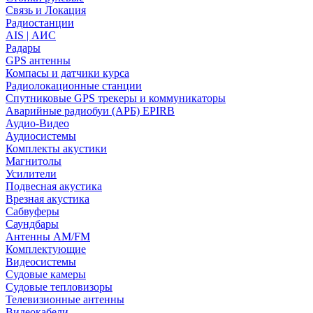
Связь и Локация
Радиостанции
AIS | АИС
Радары
GPS антенны
Компасы и датчики курса
Радиолокационные станции
Спутниковые GPS трекеры и коммуникаторы
Аварийные радиобуи (АРБ) EPIRB
Аудио-Видео
Аудиосистемы
Комплекты акустики
Магнитолы
Усилители
Подвесная акустика
Врезная акустика
Сабвуферы
Саундбары
Антенны AM/FM
Комплектующие
Видеосистемы
Судовые камеры
Cудовые тепловизоры
Телевизионные антенны
Видеокабели