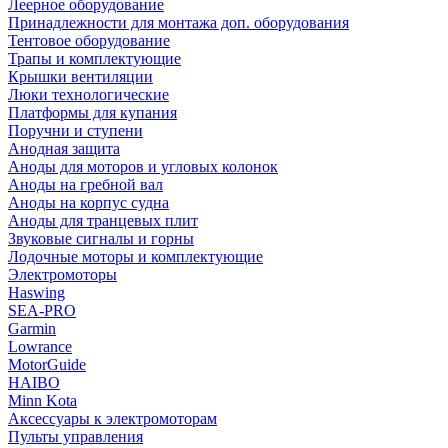
Леерное оборудование
Принадлежности для монтажа доп. оборудования
Тентовое оборудование
Трапы и комплектующие
Крышки вентиляции
Люки технологические
Платформы для купания
Поручни и ступени
Анодная защита
Аноды для моторов и угловых колонок
Аноды на гребной вал
Аноды на корпус судна
Аноды для транцевых плит
Звуковые сигналы и горны
Лодочные моторы и комплектующие
Электромоторы
Haswing
SEA-PRO
Garmin
Lowrance
MotorGuide
HAIBO
Minn Kota
Аксессуары к электромоторам
Пульты управления