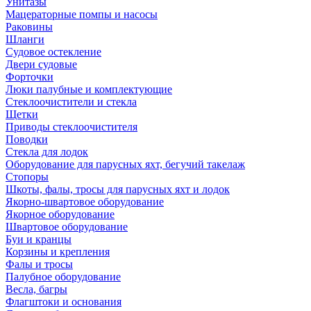
Унитазы
Мацераторные помпы и насосы
Раковины
Шланги
Судовое остекление
Двери судовые
Форточки
Люки палубные и комплектующие
Стеклоочистители и стекла
Щетки
Приводы стеклоочистителя
Поводки
Стекла для лодок
Оборудование для парусных яхт, бегучий такелаж
Стопоры
Шкоты, фалы, тросы для парусных яхт и лодок
Якорно-швартовое оборудование
Якорное оборудование
Швартовое оборудование
Буи и кранцы
Корзины и крепления
Фалы и тросы
Палубное оборудование
Весла, багры
Флагштоки и основания