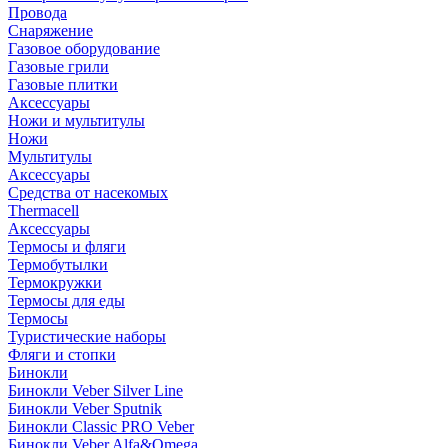
Провода
Снаряжение
Газовое оборудование
Газовые грили
Газовые плитки
Аксессуары
Ножи и мультитулы
Ножи
Мультитулы
Аксессуары
Средства от насекомых
Thermacell
Аксессуары
Термосы и фляги
Термобутылки
Термокружки
Термосы для еды
Термосы
Туристические наборы
Фляги и стопки
Бинокли
Бинокли Veber Silver Line
Бинокли Veber Sputnik
Бинокли Classic PRO Veber
Бинокли Veber Alfa&Omega