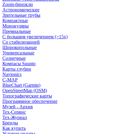
Zoom-бинокли
Астрономические
Зрительные трубы
Компактные
Монокуляры
Премиальные
С большим увеличением (>15x)
Со стабилизацией
Широкопольные
Универсальные
Солнечные
Компасы Suunto
Карты глубин
Navionics
C-MAP
BlueChart (Garmin)
OpenStreetMap (OSM)
Топографические карты
Программное обеспечение
Музей - Архив
Tex-Сервис
Тех-Журнал
Бренды
Как купить
Условия оплаты