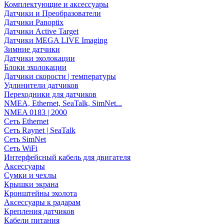
Комплектующие и аксессуары
Датчики и Преобразователи
Датчики Panoptix
Датчики Active Target
Датчики MEGA LIVE Imaging
Зимние датчики
Датчики эхолокации
Блоки эхолокации
Датчики скорости | температуры
Удлинители датчиков
Переходники для датчиков
NMEA, Ethernet, SeaTalk, SimNet...
NMEA 0183 | 2000
Сеть Ethernet
Сеть Raynet | SeaTalk
Сеть SimNet
Сеть WiFi
Интерфейсный кабель для двигателя
Аксессуары
Сумки и чехлы
Крышки экрана
Кронштейны эхолота
Аксессуары к радарам
Крепления датчиков
Кабели питания