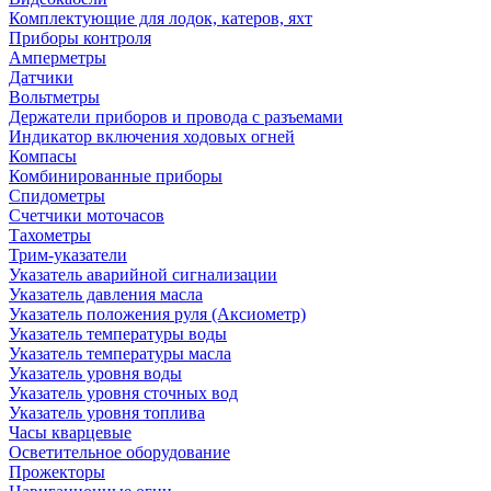
Комплектующие для лодок, катеров, яхт
Приборы контроля
Амперметры
Датчики
Вольтметры
Держатели приборов и провода с разъемами
Индикатор включения ходовых огней
Компасы
Комбинированные приборы
Спидометры
Счетчики моточасов
Тахометры
Трим-указатели
Указатель аварийной сигнализации
Указатель давления масла
Указатель положения руля (Аксиометр)
Указатель температуры воды
Указатель температуры масла
Указатель уровня воды
Указатель уровня сточных вод
Указатель уровня топлива
Часы кварцевые
Осветительное оборудование
Прожекторы