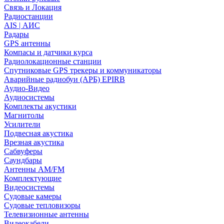
Связь и Локация
Радиостанции
AIS | АИС
Радары
GPS антенны
Компасы и датчики курса
Радиолокационные станции
Спутниковые GPS трекеры и коммуникаторы
Аварийные радиобуи (АРБ) EPIRB
Аудио-Видео
Аудиосистемы
Комплекты акустики
Магнитолы
Усилители
Подвесная акустика
Врезная акустика
Сабвуферы
Саундбары
Антенны AM/FM
Комплектующие
Видеосистемы
Судовые камеры
Cудовые тепловизоры
Телевизионные антенны
Видеокабели