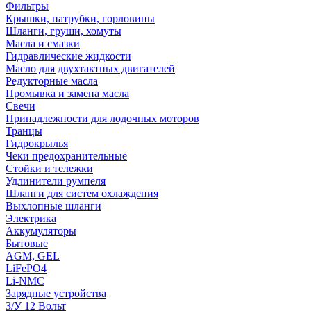
Фильтры
Крышки, патрубки, горловины
Шланги, груши, хомуты
Масла и смазки
Гидравлические жидкости
Масло для двухтактных двигателей
Редукторные масла
Промывка и замена масла
Свечи
Принадлежности для лодочных моторов
Транцы
Гидрокрылья
Чеки предохранительные
Стойки и тележки
Удлинители румпеля
Шланги для систем охлаждения
Выхлопные шланги
Электрика
Аккумуляторы
Бытовые
AGM, GEL
LiFePO4
Li-NMC
Зарядные устройства
З/У 12 Вольт