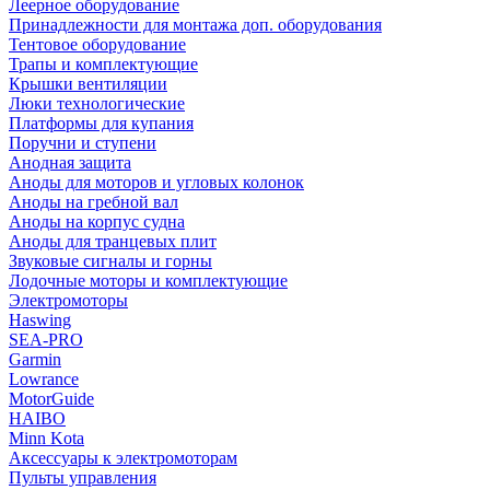
Леерное оборудование
Принадлежности для монтажа доп. оборудования
Тентовое оборудование
Трапы и комплектующие
Крышки вентиляции
Люки технологические
Платформы для купания
Поручни и ступени
Анодная защита
Аноды для моторов и угловых колонок
Аноды на гребной вал
Аноды на корпус судна
Аноды для транцевых плит
Звуковые сигналы и горны
Лодочные моторы и комплектующие
Электромоторы
Haswing
SEA-PRO
Garmin
Lowrance
MotorGuide
HAIBO
Minn Kota
Аксессуары к электромоторам
Пульты управления