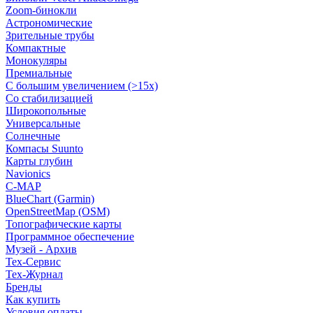
Zoom-бинокли
Астрономические
Зрительные трубы
Компактные
Монокуляры
Премиальные
С большим увеличением (>15x)
Со стабилизацией
Широкопольные
Универсальные
Солнечные
Компасы Suunto
Карты глубин
Navionics
C-MAP
BlueChart (Garmin)
OpenStreetMap (OSM)
Топографические карты
Программное обеспечение
Музей - Архив
Tex-Сервис
Тех-Журнал
Бренды
Как купить
Условия оплаты