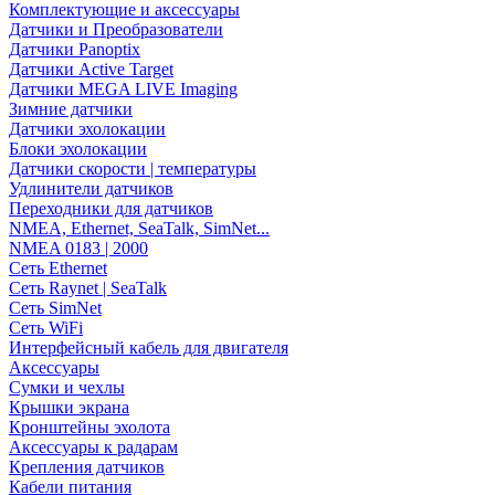
Комплектующие и аксессуары
Датчики и Преобразователи
Датчики Panoptix
Датчики Active Target
Датчики MEGA LIVE Imaging
Зимние датчики
Датчики эхолокации
Блоки эхолокации
Датчики скорости | температуры
Удлинители датчиков
Переходники для датчиков
NMEA, Ethernet, SeaTalk, SimNet...
NMEA 0183 | 2000
Сеть Ethernet
Сеть Raynet | SeaTalk
Сеть SimNet
Сеть WiFi
Интерфейсный кабель для двигателя
Аксессуары
Сумки и чехлы
Крышки экрана
Кронштейны эхолота
Аксессуары к радарам
Крепления датчиков
Кабели питания