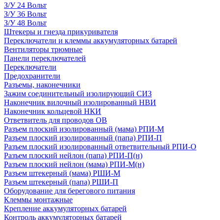
З/У 24 Вольт
З/У 36 Вольт
З/У 48 Вольт
Штекеры и гнезда прикуривателя
Переключатели и клеммы аккумуляторных батарей
Вентиляторы трюмные
Панели переключателей
Переключатели
Предохранители
Разъемы, наконечники
Зажим соединительный изолирующий СИЗ
Наконечник вилочный изолированный НВИ
Наконечник кольцевой НКИ
Ответвитель для проводов ОВ
Разъем плоский изолированный (мама) РПИ-М
Разъем плоский изолированный (папа) РПИ-П
Разъем плоский изолированный ответвительный РПИ-О
Разъем плоский нейлон (папа) РПИ-П(н)
Разъем плоский нейлон (мама) РПИ-М(н)
Разъем штекерный (мама) РШИ-М
Разъем штекерный (папа) РШИ-П
Оборудование для берегового питания
Клеммы монтажные
Крепление аккумуляторных батарей
Контроль аккумуляторных батарей