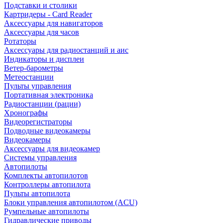
Подставки и столики
Картридеры - Card Reader
Аксессуары для навигаторов
Аксессуары для часов
Ротаторы
Аксессуары для радиостанций и аис
Индикаторы и дисплеи
Ветер-барометры
Метеостанции
Пульты управления
Портативная электроника
Радиостанции (рации)
Хронографы
Видеорегистраторы
Подводные видеокамеры
Видеокамеры
Аксессуары для видеокамер
Системы управления
Автопилоты
Комплекты автопилотов
Контроллеры автопилота
Пульты автопилота
Блоки управления автопилотом (ACU)
Румпельные автопилоты
Гидравлические приводы