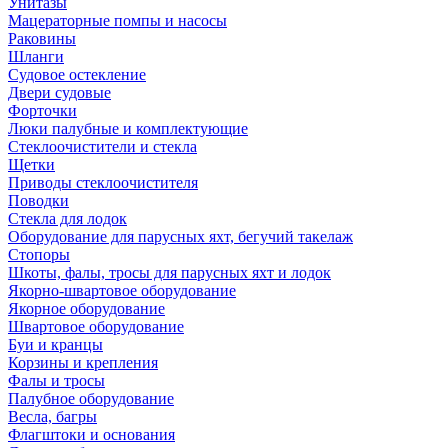
Унитазы
Мацераторные помпы и насосы
Раковины
Шланги
Судовое остекление
Двери судовые
Форточки
Люки палубные и комплектующие
Стеклоочистители и стекла
Щетки
Приводы стеклоочистителя
Поводки
Стекла для лодок
Оборудование для парусных яхт, бегучий такелаж
Стопоры
Шкоты, фалы, тросы для парусных яхт и лодок
Якорно-швартовое оборудование
Якорное оборудование
Швартовое оборудование
Буи и кранцы
Корзины и крепления
Фалы и тросы
Палубное оборудование
Весла, багры
Флагштоки и основания