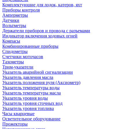
Комплектующие для лодок, катеров, яхт
Приборы контроля
Амперметры
Датчики
Вольтметры
Держатели приборов и провода с разъемами
Индикатор включения ходовых огней
Компасы
Комбинированные приборы
Спидометры
Счетчики моточасов
Тахометры
Трим-указатели
Указатель аварийной сигнализации
Указатель давления масла
Указатель положения руля (Аксиометр)
Указатель температуры воды
Указатель температуры масла
Указатель уровня воды
Указатель уровня сточных вод
Указатель уровня топлива
Часы кварцевые
Осветительное оборудование
Прожекторы