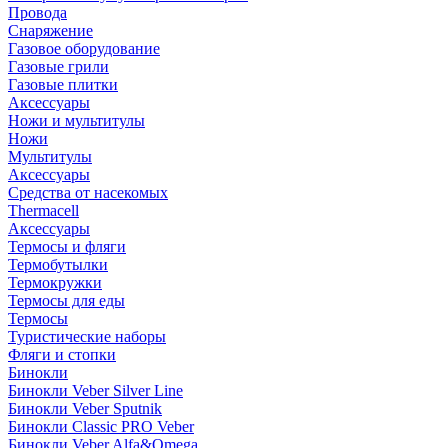
Провода
Снаряжение
Газовое оборудование
Газовые грили
Газовые плитки
Аксессуары
Ножи и мультитулы
Ножи
Мультитулы
Аксессуары
Средства от насекомых
Thermacell
Аксессуары
Термосы и фляги
Термобутылки
Термокружки
Термосы для еды
Термосы
Туристические наборы
Фляги и стопки
Бинокли
Бинокли Veber Silver Line
Бинокли Veber Sputnik
Бинокли Classic PRO Veber
Бинокли Veber Alfa&Omega